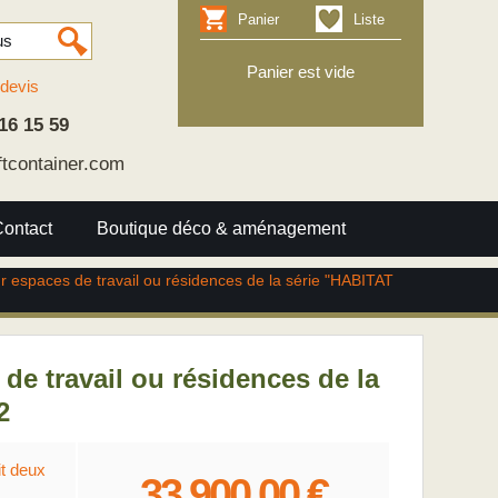
Panier
Liste
Panier est vide
devis
16 15 59
ftcontainer.com
Contact
Boutique déco & aménagement
r espaces de travail ou résidences de la série "HABITAT
e travail ou résidences de la
2
it deux
33 900.00 €