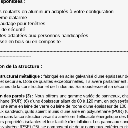
isponibles :
ts roulants en aluminium adaptés à votre configuration
ème d'alarme
eaudage pour fenêtres
e de sécurité
ettes adaptées aux personnes handicapées
asse en bois ou en composite
-----------------------------------------------------------------------------------------
----------------------
n de la structure :
tructural métallique :
fabriqué en acier galvanisé d'une épaisseur d
 et sécurisé. Doté de qualités exceptionnelles, il s'avère parfaitemen
ines de la construction et de l'industrie. Sa robustesse et sa sécurité
on des parois (3) :
Nous offrons une gamme variée de panneaux, ch
thane (PUR) (6) d'une épaisseur allant de 80 à 120 mm, en polystyr
une âme en laine de verre ou laine de roche d'une épaisseur de 100
x sandwich, qu'ils soient munis d'une âme en polyuréthane (PUR) (6)
e dans la construction visant à améliorer l'efficacité énergétique de
urs propriétés isolantes et leur facilité d'installation. Les panneaux
olystyrène (PSE) (*6), se composent de deux panneaux extérieurs rig