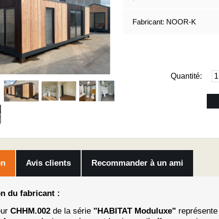
Fabricant:
NOOR-K
Quantité:
on
Avis clients
Recommander à un ami
n du fabricant :
eur
CHHM.002
de la série
"HABITAT Moduluxe"
représente 