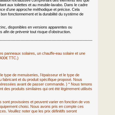
stallation exhaustive comprenant des éléments tels que
imitant aux toilettes et au meuble-lavabo. Dans le cadre
ance d'une approche méthodique et précise. Cela
e bon fonctionnement et la durabilité du système de
inc, disponibles en versions apparentes ou
afin de prévenir tout risque d'obstruction.
---------------------------------------------------------------------
panneaux solaires, un chauffe-eau solaire et une
 400€ TTC.)
 le type de menuiseries, l'épaisseur et le type de
 fabricant et du produit spécifique proposé. Nous
intéressées avant de passer commande. ) * Nous tenons
s produits similaires qui ont été légèrement utilisés
 sont provisoires et peuvent varier en fonction de vos
l'équipement choisi. Nous avons pris en compte ces
es. Veuillez noter que les prix définitifs seront