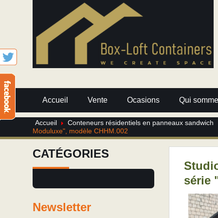
Accueil
Vente
Ocasions
Qui somme
Accueil
Conteneurs résidentiels en panneaux sandwich
Moduluxe", modèle CHHM.002
CATÉGORIES
Studi
série
Newsletter