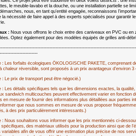
ndies. Ce projet peut être subdivisé en deux volets distincts : une in
ettes, le meuble-lavabo et la douche, ou une installation partielle se l
démarches, nous, en tant qu'entité engagée, reconnaissons l'import
e la nécessité de faire appel à des experts spécialisés pour garantir l
ie.
aux :
Nous vous offrons le choix entre des caniveaux en PVC ou en z
lées. Optez également pour des modèles équipés de grilles anti-débris 
-------------------------------------------------------------------------------------
-------------------------
e : Les forfaits écologiques ÖKOLOGISCHE PAKETE, comprenant des 
 chaleur réversible, sont proposés à un prix avantageux d'environ 3
 : Le prix de transport peut être négocié.)
 : Les détails spécifiques tels que les dimensions exactes, la qualité,
x sandwich multicouches peuvent effectivement varier en fonction du
en mesure de fournir des informations plus détaillées aux parties 
informer que nous sommes en mesure de vous proposer fréquemment de
és, à des prix particulièrement intéressants.)
e : Nous souhaitons vous informer que les prix mentionnés ci-dessous
 spécifiques, des matériaux utilisés pour la production ainsi que de 
 variables afin de vous offrir une estimation plus précise de nos servic