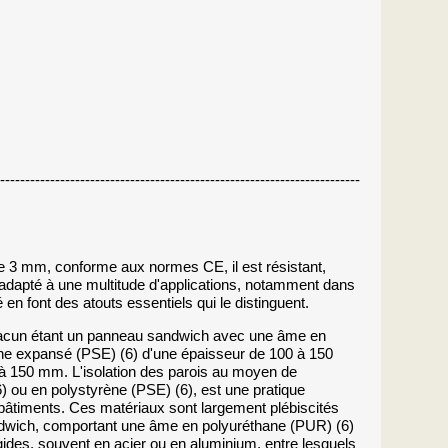
------------------------------------------------------------------------
e 3 mm, conforme aux normes CE, il est résistant,
t adapté à une multitude d'applications, notamment dans
 en font des atouts essentiels qui le distinguent.
acun étant un panneau sandwich avec une âme en
ène expansé (PSE) (6) d'une épaisseur de 100 à 150
 à 150 mm. L'isolation des parois au moyen de
 ou en polystyrène (PSE) (6), est une pratique
s bâtiments. Ces matériaux sont largement plébiscités
 sandwich, comportant une âme en polyuréthane (PUR) (6)
ides, souvent en acier ou en aluminium, entre lesquels