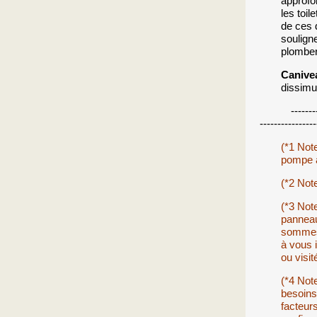
approfo
les toil
de ces 
soulign
plomber
Canive
dissimu
---------------
----------------
(*1 Not
pompe à
(*2 Note
(*3 Note
panneau
sommes 
à vous 
ou visit
(*4 Not
besoins
facteurs