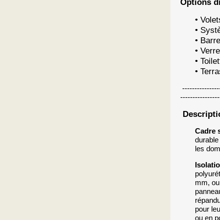
Options d
• Vole
• Syst
• Barr
• Verr
• Toil
• Terr
----------------
----------------
Descriptio
Cadre s
durable
les doma
Isolati
polyuré
mm, ou 
panneau
répandu
pour le
ou en p