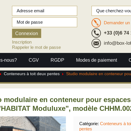
Demander un 
+33 (0)6 74 
Inscription
info@box-lo
Rappeler le mot de passe
s-nous?
CGV
RGDP
Modes de paiement
Conteneurs à toit deux pentes
Studio modulaire en conteneur pou
o modulaire en conteneur pour espaces d
 "HABITAT Moduluxe", modèle CHHM.00
Catégorie:
Conteneurs à to
pentes