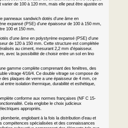
ut varier de 100 à 120 mm, mais elle peut être ajustée en
n de panneaux sandwich dotés d'une âme en
rène expansé (PSE) d'une épaisseur de 100 à 150 mm,
ntre 100 et 150 mm.
 dotés d'une âme en polystyrène expansé (PSE) d'une
sseur de 120 à 150 mm. Cette structure est complétée
éralisés au ciment, mesurant 2,2 mm d'épaisseur.
, avec la possibilité de choisir entre un sol en lino
n une gamme complète comprenant des fenêtres, des
uble vitrage 4/16/4. Ce double vitrage se compose de
e des plaques de verre a une épaisseur de 4 mm, ce
al entre isolation thermique, durabilité et esthétique,
 complète conforme aux normes françaises (NF C 15-
onctionnalité. Cela englobe le choix judicieux
 électriques appropriés.
lomberie, englobant à la fois la distribution d'eau et
es compétences spécialisées et des connaissances