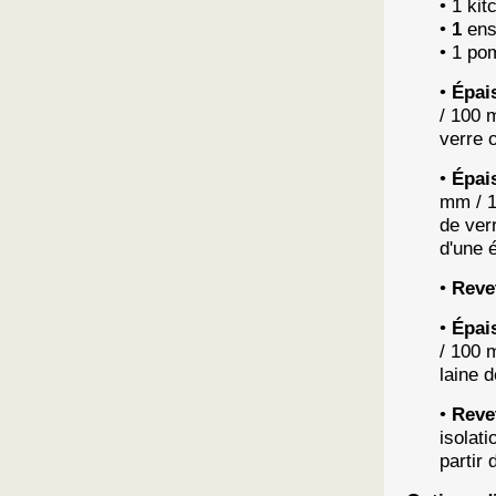
• 1 kit
•
1
ens
• 1 pom
•
Épais
/ 100 
verre 
•
Épai
mm / 1
de ver
d'une 
•
Reve
•
Épai
/ 100 
laine 
•
Reve
isolat
partir