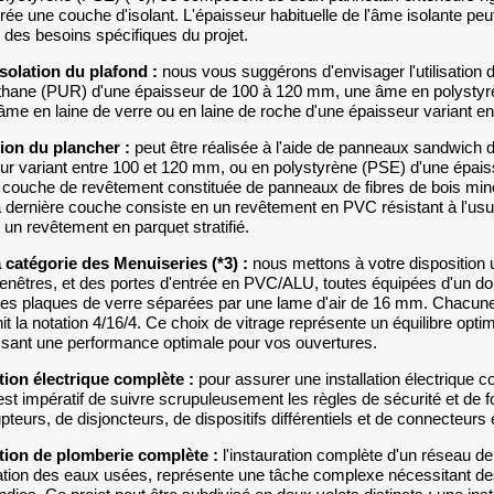
érée une couche d'isolant. L'épaisseur habituelle de l'âme isolante pe
n des besoins spécifiques du projet.
isolation du plafond :
nous vous suggérons d'envisager l'utilisatio
thane (PUR) d'une épaisseur de 100 à 120 mm, une âme en polysty
âme en laine de verre ou en laine de roche d'une épaisseur variant e
tion du plancher :
peut être réalisée à l'aide de panneaux sandwich
ur variant entre 100 et 120 mm, ou en polystyrène (PSE) d'une épai
 couche de revêtement constituée de panneaux de fibres de bois min
a dernière couche consiste en un revêtement en PVC résistant à l'usure
un revêtement en parquet stratifié.
 catégorie des Menuiseries (*3) :
nous mettons à votre dispositio
fenêtres, et des portes d'entrée en PVC/ALU, toutes équipées d'un do
nes plaques de verre séparées par une lame d'air de 16 mm. Chacun
nit la notation 4/16/4. Ce choix de vitrage représente un équilibre optim
ssant une performance optimale pour vos ouvertures.
ation électrique complète :
pour assurer une installation électrique
 est impératif de suivre scrupuleusement les règles de sécurité et de f
upteurs, de disjoncteurs, de dispositifs différentiels et de connecteurs
ation de plomberie complète :
l'instauration complète d'un réseau de p
ation des eaux usées, représente une tâche complexe nécessitant d