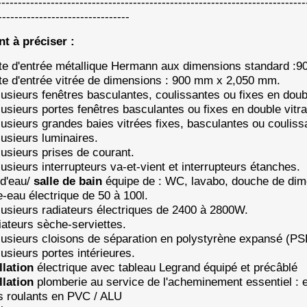
---------------------------------------------------------------------
--------------------------------
t à préciser :
rte d'entrée métallique Hermann aux dimensions standard :
te d'entrée vitrée de dimensions : 900 mm x 2,050 mm.
usieurs fenêtres basculantes, coulissantes ou fixes en dou
lusieurs portes fenêtres basculantes ou fixes en double vit
plusieurs grandes baies vitrées fixes, basculantes ou couli
usieurs luminaires.
usieurs prises de courant.
usieurs interrupteurs va-et-vient et interrupteurs étanches.
 d'eau/
salle de bain
équipe de : WC, lavabo, douche de dime
e-eau électrique de 50 à 100l.
usieurs radiateurs électriques de 2400 à 2800W.
ateurs sèche-serviettes.
lusieurs cloisons de séparation en polystyrène expansé (P
usieurs portes intérieures.
llation
électrique avec tableau Legrand équipé et précâblé
llation
plomberie au service de l'acheminement essentiel : 
ts roulants en PVC / ALU