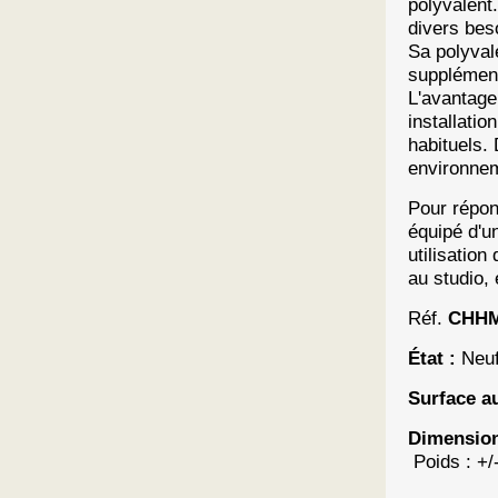
polyvalent
divers bes
Sa polyvale
supplément
L'avantage
installatio
habituels. 
environnem
Pour répon
équipé d'u
utilisatio
au studio, 
Réf.
CHHM
État :
Neu
Surface au
Dimension
Poids : +/-