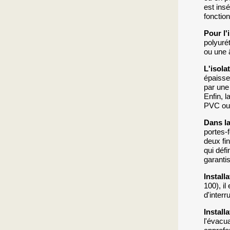
est ins
fonctio
Pour l'
polyuré
ou une 
L'isola
épaisse
par une
Enfin, l
PVC ou 
Dans la
portes-
deux fi
qui défi
garanti
Install
100), il
d'interr
Install
l'évacu