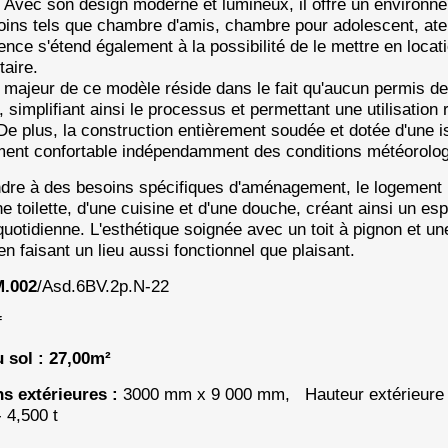
. Avec son design moderne et lumineux, il offre un environn
oins tels que chambre d'amis, chambre pour adolescent, ateli
nce s'étend également à la possibilité de le mettre en locati
aire.
 majeur de ce modèle réside dans le fait qu'aucun permis de
n, simplifiant ainsi le processus et permettant une utilisation
De plus, la construction entièrement soudée et dotée d'une is
ent confortable indépendamment des conditions météorolog
dre à des besoins spécifiques d'aménagement, le logement m
ne toilette, d'une cuisine et d'une douche, créant ainsi un 
n quotidienne. L'esthétique soignée avec un toit à pignon et 
en faisant un lieu aussi fonctionnel que plaisant.
.002
/Asd.6BV.2p.N-22
f
 sol : 27,00m²
s extérieures :
3000 mm x 9 000 mm, Hauteur extérieure 
 4,500 t