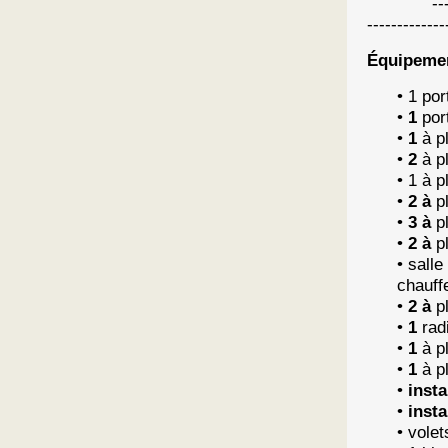
------------
-------------
Équipemen
• 1 po
•
1
por
•
1
à pl
•
2
à p
• 1 à 
•
2 à
pl
•
3 à
pl
•
2 à
pl
• salle
chauff
•
2 à
pl
•
1
radi
•
1
à p
•
1
à pl
•
insta
•
insta
• vole