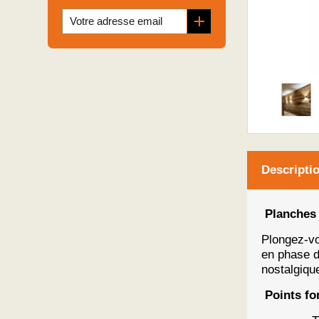
Descripti
Planches 
Plongez-vo
en phase d
nostalgiqu
Points for