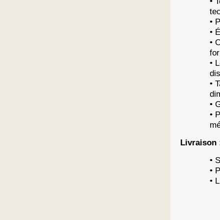
• 
te
• 
• 
• 
fo
• 
di
• 
di
• 
• 
mé
Livraison 
• 
• 
• 