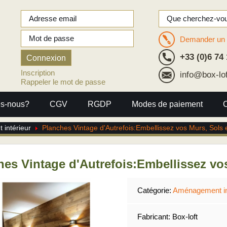
Demander un 
+33 (0)6 74 
Inscription
info@box-lo
Rappeler le mot de passe
s-nous?
CGV
RGDP
Modes de paiement
intérieur
Planches Vintage d'Autrefois:Embellissez vos Murs, Sols
hes Vintage d'Autrefois:Embellissez vo
Catégorie:
Aménagement in
Fabricant:
Box-loft