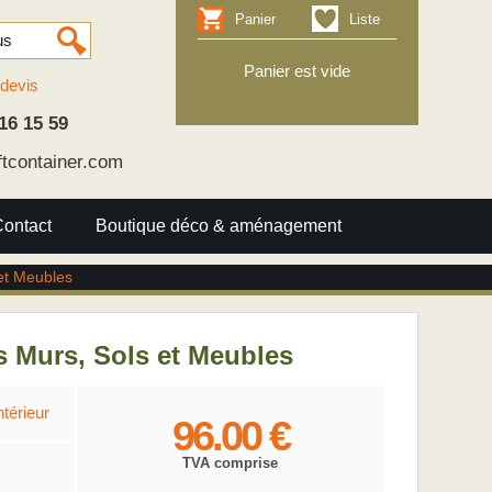
Panier
Liste
Panier est vide
devis
16 15 59
ftcontainer.com
Contact
Boutique déco & aménagement
 et Meubles
s Murs, Sols et Meubles
térieur
96.00 €
TVA comprise