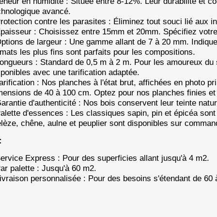
Teneur en humidité : Située entre 8-12%. Leur durabilité et
chnologique avancé.
Protection contre les parasites : Éliminez tout souci lié aux i
Épaisseur : Choisissez entre 15mm et 20mm. Spécifiez votr
Options de largeur : Une gamme allant de 7 à 20 mm. Indiquez 
rmats les plus fins sont parfaits pour les compositions.
Longueurs : Standard de 0,5 m à 2 m. Pour les amoureux du s
sponibles avec une tarification adaptée.
Tarification : Nos planches à l'état brut, affichées en photo p
mensions de 40 à 100 cm. Optez pour nos planches finies et 
Garantie d'authenticité : Nos bois conservent leur teinte natu
Palette d'essences : Les classiques sapin, pin et épicéa sont
lèze, chêne, aulne et peuplier sont disponibles sur comman
:
Service Express : Pour des superficies allant jusqu'à 4 m2.
Par palette : Jusqu'à 60 m2.
Livraison personnalisée : Pour des besoins s'étendant de 60