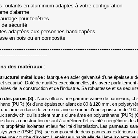
ts roulants en aluminium adaptés à votre configuration
ème d'alarme
eaudage pour fenêtres
e de sécurité
ettes adaptées aux personnes handicapées
asse en bois ou en composite
-----------------------------------------------------------------------
--------------------------
ons des matériaux :
tructural métallique :
fabriqué en acier galvanisé d'une épaisseur d
 et sécurisé. Doté de qualités exceptionnelles, il s'avère parfaitemen
ines de la construction et de l'industrie. Sa robustesse et sa sécurité
on des parois (3) :
Nous offrons une gamme variée de panneaux, ch
thane (PUR) (6) d'une épaisseur allant de 80 à 120 mm, en polystyr
une âme en laine de verre ou laine de roche d'une épaisseur de 100
x sandwich, qu'ils soient munis d'une âme en polyuréthane (PUR) (6)
e dans la construction visant à améliorer l'efficacité énergétique de
urs propriétés isolantes et leur facilité d'installation. Les panneaux
olystyrène (PSE) (*6), se composent de deux panneaux extérieurs rig
érée une couche d'isolant. L'épaisseur habituelle de l'âme isolante pe