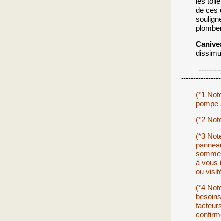
les toil
de ces 
soulign
plomber
Canive
dissimu
---------------
----------------
(*1 Not
pompe à
(*2 Note
(*3 Note
panneau
sommes 
à vous 
ou visit
(*4 Not
besoins
facteurs
confirm