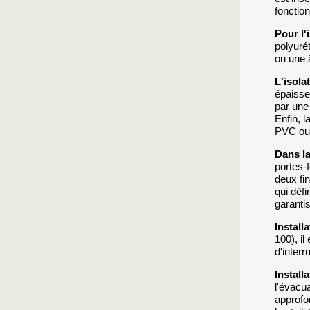
fonctio
Pour l'
polyuré
ou une 
L'isola
épaisse
par une
Enfin, l
PVC ou 
Dans la
portes-
deux fi
qui défi
garanti
Install
100), il
d'interr
Install
l'évacu
approfo