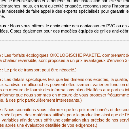
ettes, le meuble-lavabo et la douche, ou une installation partielle se l
démarches, nous, en tant qu'entité engagée, reconnaissons l'import
e la nécessité de faire appel à des experts spécialisés pour garantir l
ie.
aux :
Nous vous offrons le choix entre des caniveaux en PVC ou en z
lées. Optez également pour des modèles équipés de grilles anti-débris 
--------------------------------------------------------------------------------------
------------------------------
e : Les forfaits écologiques ÖKOLOGISCHE PAKETE, comprenant des 
 chaleur réversible, sont proposés à un prix avantageux d'environ 3
 : Le prix de transport peut être négocié.)
 : Les détails spécifiques tels que les dimensions exactes, la qualité,
x sandwich multicouches peuvent effectivement varier en fonction du
en mesure de fournir des informations plus détaillées aux parties 
informer que nous sommes en mesure de vous proposer fréquemment de
és, à des prix particulièrement intéressants.)
e : Nous souhaitons vous informer que les prix mentionnés ci-dessous
 spécifiques, des matériaux utilisés pour la production ainsi que de 
 variables afin de vous offrir une estimation plus précise de nos servic
és après une évaluation détaillée de vos exigences.)