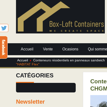
Accueil
Vente
Ocasions
Qui somme
Accueil
Conteneurs résidentiels en panneaux sandwich
"HABITAT Flex"
CATÉGORIES
Conte
CHGM.
Newsletter