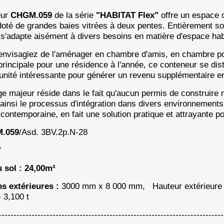
eur
CHGM.059
de la série
"HABITAT Flex"
offre un espace 
oté de grandes baies vitrées à deux pentes. Entièrement soud
s'adapte aisément à divers besoins en matière d'espace hab
nvisagiez de l'aménager en chambre d'amis, en chambre pou
 principale pour une résidence à l'année, ce conteneur se dis
unité intéressante pour générer un revenu supplémentaire en 
e majeur réside dans le fait qu'aucun permis de construire n'
t ainsi le processus d'intégration dans divers environnement
contemporaine, en fait une solution pratique et attrayante pou
.059
/Asd. 3BV.2p.N-28
f
 sol : 24,00m²
s extérieures :
3000 mm x 8 000 mm, Hauteur extérieure 
 3,100 t
------------------------------------------------------------------------