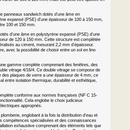
n de panneaux sandwich dotés d'une âme en
rène expansé (PSE) d'une épaisseur de 100 à 150 mm,
ntre 100 et 150 mm.
 dotés d'une âme en polystyrène expansé (PSE) d'une
sseur de 120 à 150 mm. Cette structure est complétée
éralisés au ciment, mesurant 2,2 mm d'épaisseur.
, avec la possibilité de choisir entre un sol en lino
n une gamme complète comprenant des fenêtres, des
uble vitrage 4/16/4. Ce double vitrage se compose de
e des plaques de verre a une épaisseur de 4 mm, ce
al entre isolation thermique, durabilité et esthétique,
 complète conforme aux normes françaises (NF C 15-
onctionnalité. Cela englobe le choix judicieux
 électriques appropriés.
lomberie, englobant à la fois la distribution d'eau et
es compétences spécialisées et des connaissances
stallation exhaustive comprenant des éléments tels que