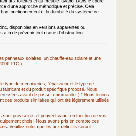
imitant aux toilettes et au meuble-lavabo. Dans le cadre
ance d'une approche méthodique et précise. Cela
e bon fonctionnement et la durabilité du système de
inc, disponibles en versions apparentes ou
afin de prévenir tout risque d'obstruction.
---------------------------------------------------------------------
panneaux solaires, un chauffe-eau solaire et une
 400€ TTC.)
 le type de menuiseries, l'épaisseur et le type de
 fabricant et du produit spécifique proposé. Nous
intéressées avant de passer commande. ) * Nous tenons
s produits similaires qui ont été légèrement utilisés
 sont provisoires et peuvent varier en fonction de vos
l'équipement choisi. Nous avons pris en compte ces
es. Veuillez noter que les prix définitifs seront