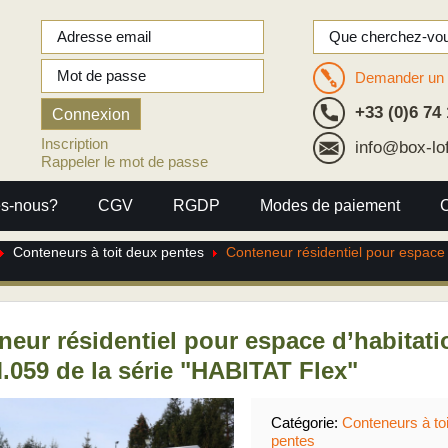
Demander un 
+33 (0)6 74 
Inscription
info@box-lo
Rappeler le mot de passe
s-nous?
CGV
RGDP
Modes de paiement
Conteneurs à toit deux pentes
Conteneur résidentiel pour espace
neur résidentiel pour espace d’habitati
059 de la série "HABITAT Flex"
Catégorie:
Conteneurs à to
pentes