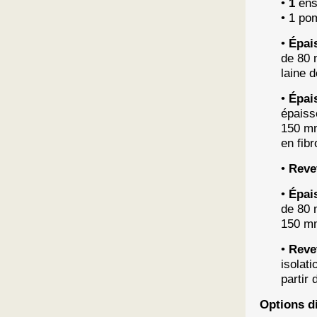
•
1
ens
• 1 pom
•
Épai
de 80 
laine 
•
Épai
épaiss
150 mm
en fib
•
Revet
•
Épai
de 80
150 mm
•
Reve
isolat
partir
Options d