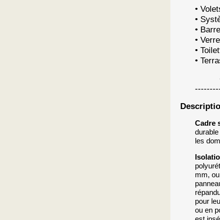
• Vole
• Syst
• Barr
• Verr
• Toil
• Terr
-------
--------
Descripti
Cadre s
durable
les doma
Isolati
polyuré
mm, ou 
panneau
répandu
pour le
ou en p
est ins