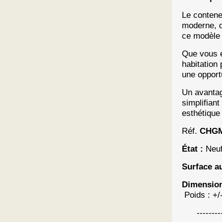
Le conten
moderne, d
ce modèle 
Que vous e
habitation
une opport
Un avantag
simplifian
esthétique 
Réf.
CHGM
État :
Neu
Surface au
Dimension
Poids : +/-
-------------