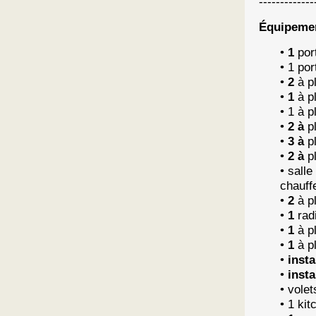
-------------
Équipemen
•
1
por
• 1 po
•
2
à p
•
1
à pl
• 1 à 
•
2 à
pl
•
3 à
pl
•
2 à
pl
• salle
chauff
•
2
à p
•
1
radi
•
1
à p
•
1
à pl
•
insta
•
insta
• vole
• 1 kit