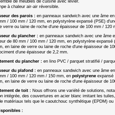
emble de meubles de cuisine avec levier.
pe à chaleur air-air réversible.
sseur des parois :
en panneaux sandwich avec une âme en p
mm / 100 mm / 120 mm, en
polystyrène expansé (PSE) d'u
de verre ou laine de roche d'une épaisseur de 100 mm / 120
sseur du plancher :
en panneaux sandwich avec une âme en
eur de 80 mm / 100 mm / 120 mm, en
polystyrène expansé 
, en laine de verre ou laine de roche d'une épaisseur de
rociment d'une épaisseur de 2,2 mm.
ement du plancher :
en lino PVC / parquet stratifié / parq
sseur du plafond :
en panneaux sandwich avec une âme en p
 mm / 100 mm / 120 mm / 150 mm, en
polystyrene
expansé 
, en laine de verre ou laine de roche d'une épaisseur de 
tement de toit :
Nous offrons une variété de solutions, no
ion intégrée, des couvertures en acier blanc imitant les tuil
 de matériaux tels que le caoutchouc synthétique (EPDM) ou 
isponibles :