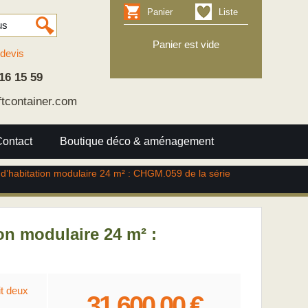
Panier
Liste
Panier est vide
devis
16 15 59
ftcontainer.com
Contact
Boutique déco & aménagement
 d’habitation modulaire 24 m² : CHGM.059 de la série
on modulaire 24 m² :
it deux
31 600.00 €