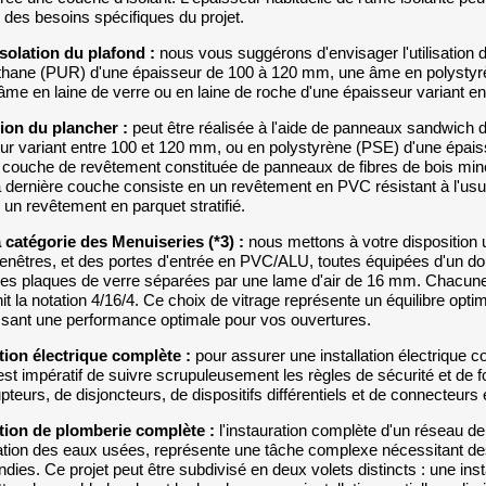
n des besoins spécifiques du projet.
isolation du plafond :
nous vous suggérons d'envisager l'utilisatio
thane (PUR) d'une épaisseur de 100 à 120 mm, une âme en polysty
âme en laine de verre ou en laine de roche d'une épaisseur variant e
tion du plancher :
peut être réalisée à l'aide de panneaux sandwich
ur variant entre 100 et 120 mm, ou en polystyrène (PSE) d'une épai
 couche de revêtement constituée de panneaux de fibres de bois min
a dernière couche consiste en un revêtement en PVC résistant à l'usure
un revêtement en parquet stratifié.
 catégorie des Menuiseries (*3) :
nous mettons à votre dispositio
fenêtres, et des portes d'entrée en PVC/ALU, toutes équipées d'un do
nes plaques de verre séparées par une lame d'air de 16 mm. Chacun
nit la notation 4/16/4. Ce choix de vitrage représente un équilibre optim
ssant une performance optimale pour vos ouvertures.
ation électrique complète :
pour assurer une installation électrique
 est impératif de suivre scrupuleusement les règles de sécurité et de f
upteurs, de disjoncteurs, de dispositifs différentiels et de connecteurs
ation de plomberie complète :
l'instauration complète d'un réseau de p
ation des eaux usées, représente une tâche complexe nécessitant d
ndies. Ce projet peut être subdivisé en deux volets distincts : une in