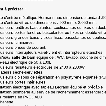
--------------------------------------
t à préciser :
te d'entrée métallique Hermann aux dimensions standard :
rte d'entrée vitrée de dimensions : 900 mm x 2,050 mm.
lusieurs fenêtres basculantes, coulissantes ou fixes en doub
usieurs portes fenêtres basculantes ou fixes en double vit
plusieurs grandes baies vitrées fixes, basculantes ou couli
usieurs luminaires.
usieurs prises de courant.
usieurs interrupteurs va-et-vient et interrupteurs étanches.
 d'eau/
salle de bain
équipe de : WC, lavabo, douche de dime
e-eau électrique de 50 à 100l.
lusieurs radiateurs électriques de 2400 à 2800W.
ateurs sèche-serviettes.
lusieurs cloisons de séparation en polystyrène expansé (P
usieurs portes intérieures.
llation
électrique avec tableau Legrand équipé et précâblé
llation
plomberie au service de l'acheminement essentiel : 
ts roulants en PVC / ALU
chenette.