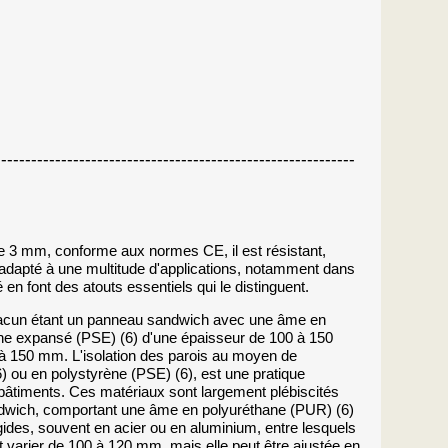
--------------------------------------------------------
e 3 mm, conforme aux normes CE, il est résistant,
t adapté à une multitude d'applications, notamment dans
 en font des atouts essentiels qui le distinguent.
acun étant un panneau sandwich avec une âme en
ène expansé (PSE) (6) d'une épaisseur de 100 à 150
 à 150 mm. L'isolation des parois au moyen de
 ou en polystyrène (PSE) (6), est une pratique
s bâtiments. Ces matériaux sont largement plébiscités
 sandwich, comportant une âme en polyuréthane (PUR) (6)
ides, souvent en acier ou en aluminium, entre lesquels
ut varier de 100 à 120 mm, mais elle peut être ajustée en