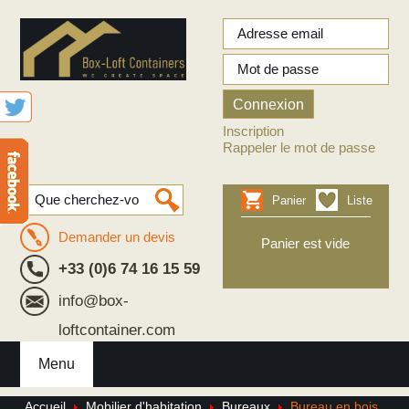
Inscription
Rappeler le mot de passe
Panier
Liste
Demander un devis
Panier est vide
+33 (0)6 74 16 15 59
info@box-
loftcontainer.com
Menu
Accueil
Mobilier d'habitation
Bureaux
Bureau en bois